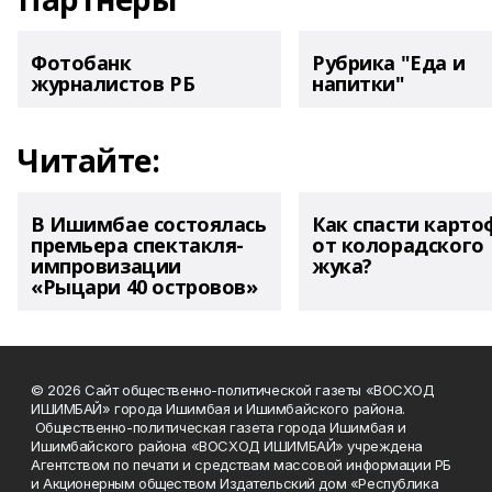
Фотобанк
Рубрика "Еда и
журналистов РБ
напитки"
Читайте:
В Ишимбае состоялась
Как спасти карто
премьера спектакля-
от колорадского
импровизации
жука?
«Рыцари 40 островов»
© 2026 Сайт общественно-политической газеты «ВОСХОД
ИШИМБАЙ» города Ишимбая и Ишимбайского района.
Общественно-политическая газета города Ишимбая и
Ишимбайского района «ВОСХОД ИШИМБАЙ» учреждена
Агентством по печати и средствам массовой информации РБ
и Акционерным обществом Издательский дом «Республика