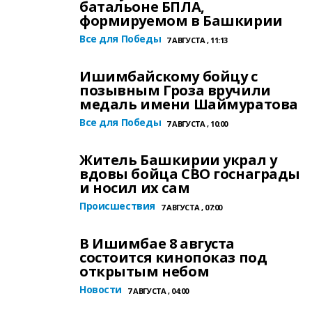
батальоне БПЛА,
формируемом в Башкирии
Все для Победы
7 АВГУСТА , 11:13
Ишимбайскому бойцу с
позывным Гроза вручили
медаль имени Шаймуратова
Все для Победы
7 АВГУСТА , 10:00
Житель Башкирии украл у
вдовы бойца СВО госнаграды
и носил их сам
Происшествия
7 АВГУСТА , 07:00
В Ишимбае 8 августа
состоится кинопоказ под
открытым небом
Новости
7 АВГУСТА , 04:00