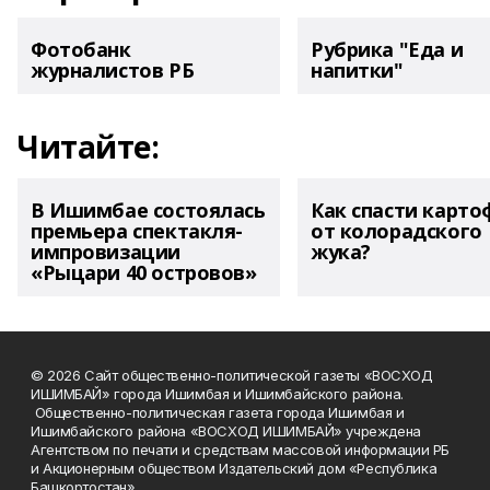
Фотобанк
Рубрика "Еда и
журналистов РБ
напитки"
Читайте:
В Ишимбае состоялась
Как спасти карто
премьера спектакля-
от колорадского
импровизации
жука?
«Рыцари 40 островов»
© 2026 Сайт общественно-политической газеты «ВОСХОД
ИШИМБАЙ» города Ишимбая и Ишимбайского района.
Общественно-политическая газета города Ишимбая и
Ишимбайского района «ВОСХОД ИШИМБАЙ» учреждена
Агентством по печати и средствам массовой информации РБ
и Акционерным обществом Издательский дом «Республика
Башкортостан».