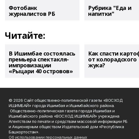
Фотобанк
Рубрика "Еда и
журналистов РБ
напитки"
Читайте:
В Ишимбае состоялась
Как спасти карто
премьера спектакля-
от колорадского
импровизации
жука?
«Рыцари 40 островов»
© 2026 Сайт общественно-политической газеты «ВОСХОД
ИШИМБАЙ» города Ишимбая и Ишимбайского района.
Общественно-политическая газета города Ишимбая и
Ишимбайского района «ВОСХОД ИШИМБАЙ» учреждена
Агентством по печати и средствам массовой информации РБ
и Акционерным обществом Издательский дом «Республика
Башкортостан».
Об использовании персональных данных