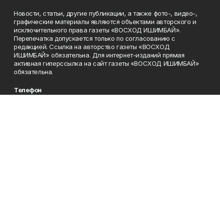
Новости, статьи, другие публикации, а также фото-, видео-,
графические материалы являются объектами авторского и
исключительного права газеты «ВОСХОД ИШИМБАЙ».
Перепечатка допускается только по согласованию с
редакцией. Ссылка на авторство газеты «ВОСХОД
ИШИМБАЙ» обязательна. Для интернет-изданий прямая
активная гиперссылка на сайт газеты «ВОСХОД ИШИМБАЙ»
обязательна.
Телефон
8(34794) 7-71-24
Эл. почта
voshodd@yandex.ru
Адрес
453200, город Ишимбай, ул. Советская, 88
Рекламная служба
8(34794) 4-11-22
Приемная
8(34794)7-71-24