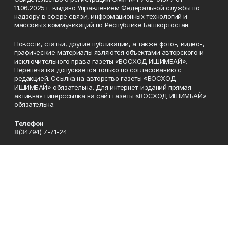
11.06.2025 г. выдано Управлением Федеральной службы по
надзору в сфере связи, информационных технологий и
массовых коммуникаций по Республике Башкортостан.
Новости, статьи, другие публикации, а также фото-, видео-,
графические материалы являются объектами авторского и
исключительного права газеты «ВОСХОД ИШИМБАЙ».
Перепечатка допускается только по согласованию с
редакцией. Ссылка на авторство газеты «ВОСХОД
ИШИМБАЙ» обязательна. Для интернет-изданий прямая
активная гиперссылка на сайт газеты «ВОСХОД ИШИМБАЙ»
обязательна.
Телефон
8(34794) 7-71-24
Эл. почта
voshodd@yandex.ru
Адрес
453200, город Ишимбай, ул. Советская, 88
Рекламная служба
8(34794) 4-11-22
Приемная
8(34794)7-71-24