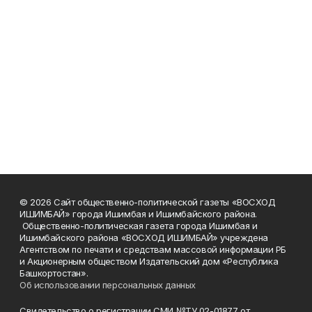
© 2026 Сайт общественно-политической газеты «ВОСХОД
ИШИМБАЙ» города Ишимбая и Ишимбайского района.
Общественно-политическая газета города Ишимбая и
Ишимбайского района «ВОСХОД ИШИМБАЙ» учреждена
Агентством по печати и средствам массовой информации РБ
и Акционерным обществом Издательский дом «Республика
Башкортостан».
Об использовании персональных данных
Свидетельство о регистрации СМИ №ТУ 02-01877 от