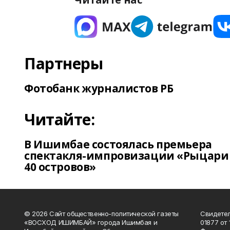
Партнеры
Фотобанк журналистов РБ
Читайте:
В Ишимбае состоялась премьера
спектакля-импровизации «Рыцари
40 островов»
© 2026 Сайт общественно-политической газеты
Свидетел
«ВОСХОД ИШИМБАЙ» города Ишимбая и
01877 от 