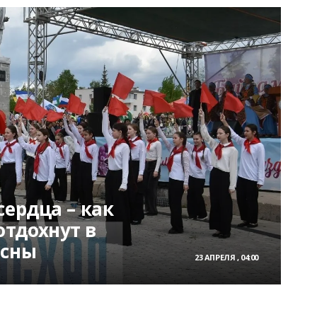
сердца – как
тдохнут в
есны
23 АПРЕЛЯ , 04:00