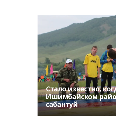
Стало известно, ког
Ишимбайском райо
сабантуй