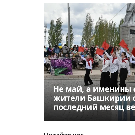
Не май, а именины 
жители Башкирии о
последний месяц в
Читайте нас