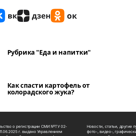
Рубрика "Еда и напитки"
Как спасти картофель от
колорадского жука?
ьство о регистрации СМИ №ТУ 02-
Новости, статьи, другие 
11.06.2025 г. выдано Управлением
фото-, видео-, графичес