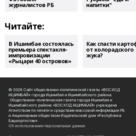
журналистов РБ
напитки"
Читайте:
В Ишимбае состоялась
Как спасти карто
премьера спектакля-
от колорадского
импровизации
жука?
«Рыцари 40 островов»
© 2026 Сайт общественно-политической газеты «ВОСХОД
ИШИМБАЙ» города Ишимбая и Ишимбайского района.
Общественно-политическая газета города Ишимбая и
Ишимбайского района «ВОСХОД ИШИМБАЙ» учреждена
Агентством по печати и средствам массовой информации РБ
и Акционерным обществом Издательский дом «Республика
Башкортостан».
Об использовании персональных данных