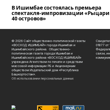
В Ишимбае состоялась премьера
спектакля-импровизации «Рыцари
40 островов»
© 2026 Сайт общественно-политической газеты
Свидетел
«ВОСХОД ИШИМБАЙ» города Ишимбая и
01877 от 
Ишимбайского района. Общественно-
Федераль
политическая газета города Ишимбая и
связи, и
Ишимбайского района «ВОСХОД ИШИМБАЙ»
коммуник
учреждена Агентством по печати и средствам
массовой информации РБ и Акционерным
обществом Издательский дом «Республика
Башкортостан».
Об использовании персональных данных