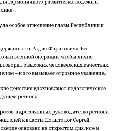
 для гармоничного развития молодежи и
лике».
ла особое отношение главы Республики к
держанность Радия Фаритовича. Его
 точки военной операции, чтобы лично
 говорит о высоких человеческих качествах.
делом – и это вызывает огромное уважение».
акие действия вдохновляют педагогическое
удущем региона.
росов, адресованных руководителю региона,
жителей к власти. Политолог Сергей
доверие основано на открытом диалоге и