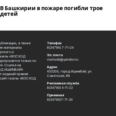
В Башкирии в пожаре погибли трое
детей
публикации, а также
Телефон
кие материалы
8(34794) 7-71-24
рского и
Эл. почта
газеты «ВОСХОД
voshodd@yandex.ru
опускается только по
й. Ссылка на
Адрес
ХОД ИШИМБАЙ»
453200, город Ишимбай, ул.
ет-изданий прямая
Советская, 88
 сайт газеты «ВОСХОД
Рекламная служба
8(34794) 4-11-22
Приемная
8(34794)7-71-24