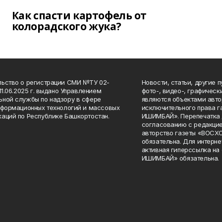
Как спасти картофель от
колорадского жука?
ьство о регистрации СМИ №ТУ 02-
Новости, статьи, другие 
11.06.2025 г. выдано Управлением
фото-, видео-, графичес
ной службы по надзору в сфере
являются объектами авто
нформационных технологий и массовых
исключительного права 
аций по Республике Башкортостан.
ИШИМБАЙ». Перепечатка д
согласованию с редакцие
авторство газеты «ВОС
обязательна. Для интерн
активная гиперссылка на
ИШИМБАЙ» обязательна.