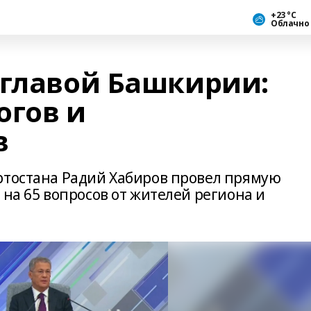
+23 °С
Облачно
 главой Башкирии:
огов и
в
ртостана Радий Хабиров провел прямую
 на 65 вопросов от жителей региона и