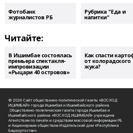
Фотобанк
Рубрика "Еда и
журналистов РБ
напитки"
Читайте:
В Ишимбае состоялась
Как спасти карто
премьера спектакля-
от колорадского
импровизации
жука?
«Рыцари 40 островов»
© 2026 Сайт общественно-политической газеты «ВОСХОД
ИШИМБАЙ» города Ишимбая и Ишимбайского района.
Общественно-политическая газета города Ишимбая и
Ишимбайского района «ВОСХОД ИШИМБАЙ» учреждена
Агентством по печати и средствам массовой информации РБ
и Акционерным обществом Издательский дом «Республика
Башкортостан».