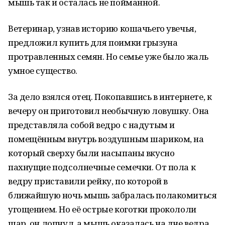
мышь так и осталась не пойманной.
Ветеринар, узнав историю кошачьего увечья,
предложил купить для поимки грызуна
протравленных семян. Но семье уже было жаль
умное существо.
За дело взялся отец. Покопавшись в интернете, к
вечеру он приготовил необычную ловушку. Она
представляла собой ведро с надутым и
помещённым внутрь воздушным шариком, на
который сверху были насыпаны вкусно
пахнущие подсолнечные семечки. От пола к
ведру приставили рейку, по которой в
ближайшую ночь мышь забралась полакомиться
угощением. Но её острые коготки прокололи
шар, он лопнул, а мышь оказалась на дне ведра,