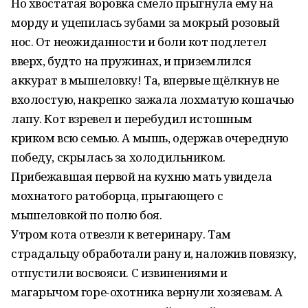
Но хвостатая воровка смело прыгнула ему на
морду и уцепилась зубами за мокрый розовый
нос. От неожиданности и боли кот подлетел
вверх, будто на пружинах, и приземлился
аккурат в мышеловку! Та, впервые щёлкнув не
вхолостую, накрепко зажала лохматую кошачью
лапу. Кот взревел и перебудил истошным
криком всю семью. А мышь, одержав очередную
победу, скрылась за холодильником.
Прибежавшая первой на кухню мать увидела
мохнатого ратоборца, прыгающего с
мышеловкой по полю боя.
Утром кота отвезли к ветеринару. Там
страдальцу обработали рану и, наложив повязку,
отпустили восвояси. С извинениями и
магарычом горе-охотника вернули хозяевам. А