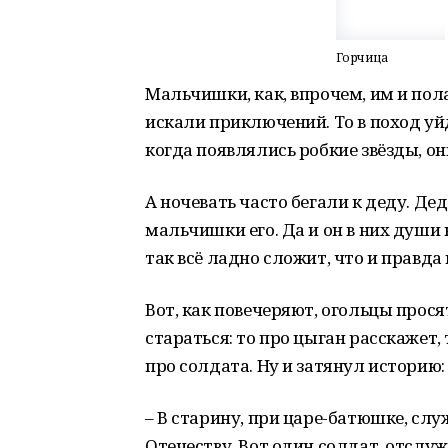
Горчица
Мальчишки, как, впрочем, им и пола
искали приключений. То в поход уйд
когда появлялись робкие звёзды, о
А ночевать часто бегали к деду. Де
мальчишки его. Да и он в них души н
так всё ладно сложит, что и правда
Вот, как повечеряют, огольцы прося
стараться: то про цыган расскажет, 
про солдата. Ну и затянул историю:
– В старину, при царе-батюшке, слу
Отечеству. Вот один солдат, отслуж