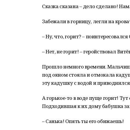
Сказка сказана – дело сделано! Нам
Забежали в горницу, легли на крова
– Ну, что, горит? – поинтересовался 
– Нет, не горит! – геройствовал Витё
Прошло немного времени. Мальчишка
под окном стояла и отмокала кадуш
эту кадушку с водой и приводнился
А горькое-то в воде пуще горит! Тут
Подходившая к их дому бабушка за
– Санька! Опять ты его обижаешь!