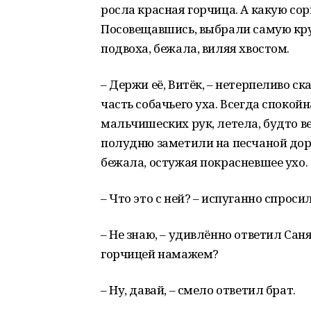
росла красная горчица. А какую сорв
Посовещавшись, выбрали самую кру
подвоха, бежала, виляя хвостом.
– Держи её, Витёк, – нетерпеливо с
часть собачьего уха. Всегда спокой
мальчишеских рук, летела, будто ве
полудню заметили на песчаной дорог
бежала, остужая покрасневшее ухо.
– Что это с ней? – испуганно спроси
– Не знаю, – удивлённо ответил Саня
горчицей намажем?
– Ну, давай, – смело ответил брат.