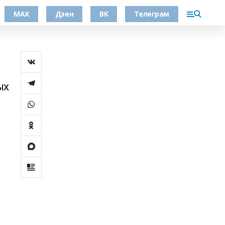
МАХ
Дзен
ВК
Телеграм
ых