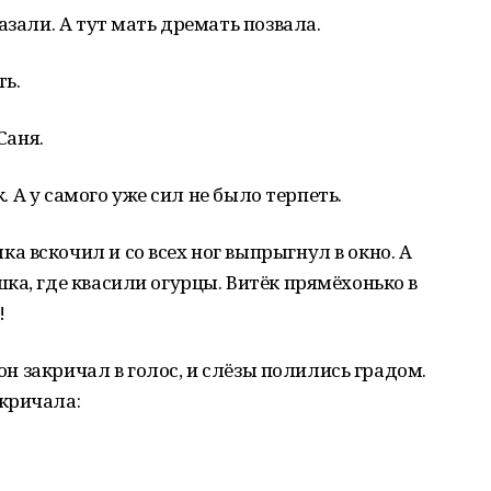
азали. А тут мать дремать позвала.
ть.
Саня.
к. А у самого уже сил не было терпеть.
 вскочил и со всех ног выпрыгнул в окно. А
ка, где квасили огурцы. Витёк прямёхонько в
!
 он закричал в голос, и слёзы полились градом.
кричала: