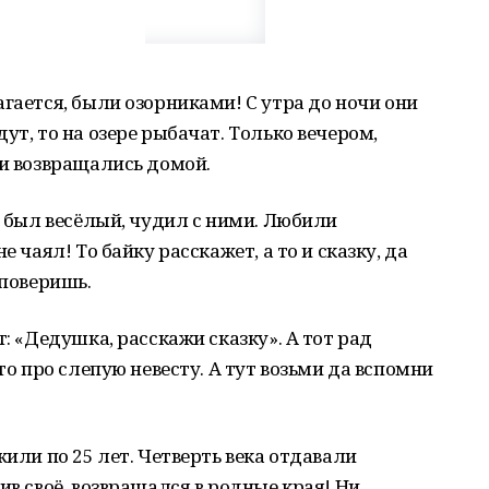
гается, были озорниками! С утра до ночи они
ут, то на озере рыбачат. Только вечером,
ни возвращались домой.
д был весёлый, чудил с ними. Любили
е чаял! То байку расскажет, а то и сказку, да
 поверишь.
т: «Дедушка, расскажи сказку». А тот рад
то про слепую невесту. А тут возьми да вспомни
жили по 25 лет. Четверть века отдавали
ив своё, возвращался в родные края! Ни