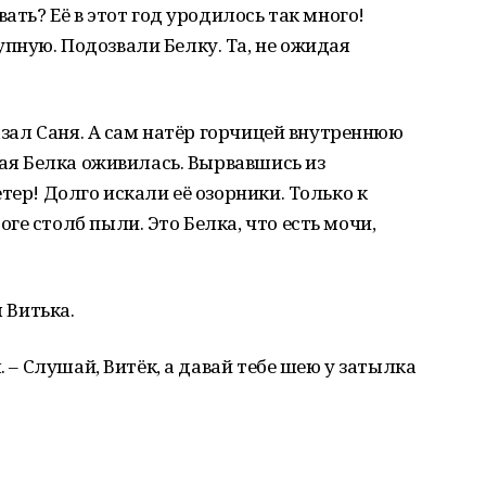
ать? Её в этот год уродилось так много!
пную. Подозвали Белку. Та, не ожидая
казал Саня. А сам натёр горчицей внутреннюю
ная Белка оживилась. Вырвавшись из
тер! Долго искали её озорники. Только к
е столб пыли. Это Белка, что есть мочи,
л Витька.
. – Слушай, Витёк, а давай тебе шею у затылка