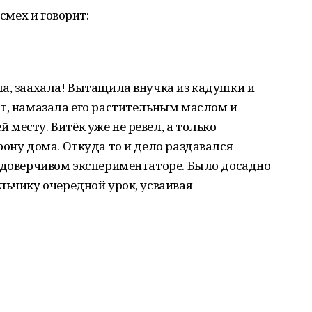
 смех и говорит:
а, заахала! Вытащила внучка из кадушки и
ст, намазала его растительным маслом и
месту. Витёк уже не ревел, а только
рону дома. Откуда то и дело раздавался
о доверчивом экспериментаторе. Было досадно
льчику очередной урок, усваивая