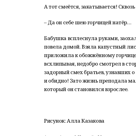
А тот смеётся, закатывается! Сквозь
– Да он себе шею горчицей натёр…
Бабушка всплеснула руками, заохал
повела домой. Взяла капустный ли
приложила к обожжённому горчицей 
всхлипывая, недобро смотрел в сто
задорный смех братьев, узнавших 
и обидно! Зато жизнь преподала ма
который он становился взрослее.
Рисунок: Алла Казакова