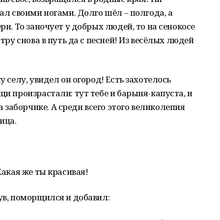
пал своими ногами. Долго шёл – полгода, а
ри. То заночует у добрых людей, то на сенокосе
утру снова в путь да с песней! Из весёлых людей
у селу, увидел он огород! Есть захотелось
щи произрастали: тут тебе и барыня-капуста, и
заборчике. А среди всего этого великолепия
ица.
Какая же ты красивая!
нув, поморщился и добавил: