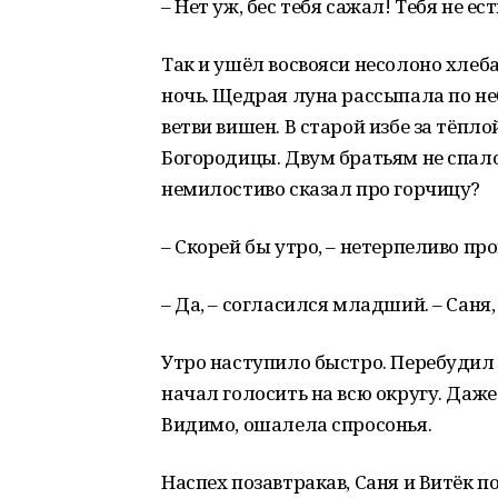
– Нет уж, бес тебя сажал! Тебя не ес
Так и ушёл восвояси несолоно хле
ночь. Щедрая луна рассыпала по не
ветви вишен. В старой избе за тёпл
Богородицы. Двум братьям не спало
немилостиво сказал про горчицу?
– Скорей бы утро, – нетерпеливо пр
– Да, – согласился младший. – Саня,
Утро наступило быстро. Перебудил в
начал голосить на всю округу. Даже 
Видимо, ошалела спросонья.
Наспех позавтракав, Саня и Витёк п