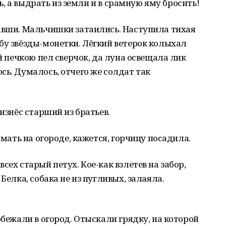
ть, а выдрать из земли и в срамную яму бросить!
бавши. Мальчишки затаились. Наступила тихая
бу звёзды-монетки. Лёгкий ветерок колыхал
ой печкою пел сверчок, да луна освещала лик
сь. Думалось, отчего же солдат так
оизнёс старший из братьев.
 мать на огороде, кажется, горчицу посадила.
сех старый петух. Кое-как взлетев на забор,
Белка, собака не из пугливых, залаяла.
обежали в огород. Отыскали грядку, на которой