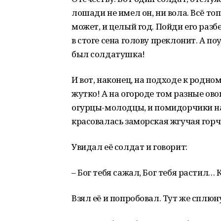
лошади не имел он, ни вола. Всё то
может, и целый год. Пойди его разбе
в стоге сена голову преклонит. А по
был солдатушка!
И вот, наконец, на подходе к родном
жутко! А на огороде том разные ово
огурцы-молодцы, и помидорчики на 
красовалась заморская жгучая горч
Увидал её солдат и говорит:
– Бог тебя сажал, Бог тебя растил… 
Взял её и попробовал. Тут же сплю