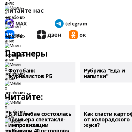
Читайте нас
Партнеры
Фотобанк
Рубрика "Еда и
журналистов РБ
напитки"
Читайте:
В Ишимбае состоялась
Как спасти карто
премьера спектакля-
от колорадского
импровизации
жука?
«Рыцари 40 островов»