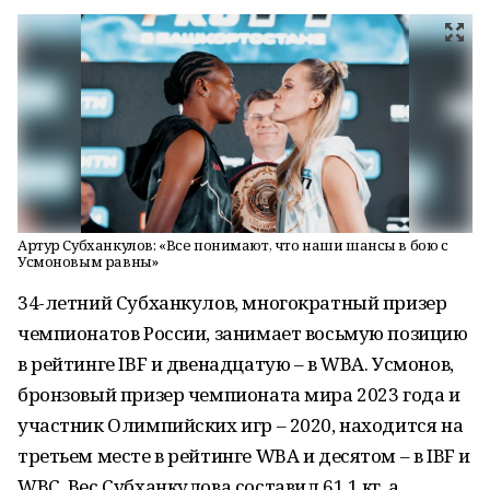
Артур Субханкулов: «Все понимают, что наши шансы в бою с
Усмоновым равны»
34-летний Субханкулов, многократный призер
чемпионатов России, занимает восьмую позицию
в рейтинге IBF и двенадцатую – в WBA. Усмонов,
бронзовый призер чемпионата мира 2023 года и
участник Олимпийских игр – 2020, находится на
третьем месте в рейтинге WBA и десятом – в IBF и
WBC. Вес Субханкулова составил 61,1 кг, а