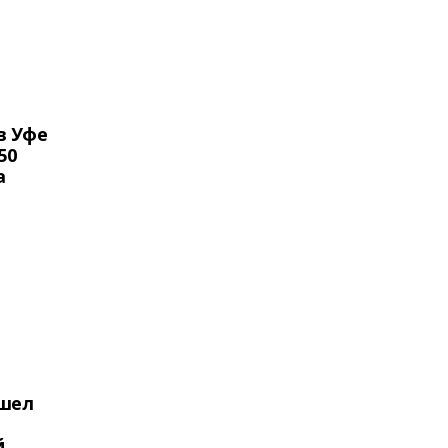
в Уфе
50
а
ошел
й