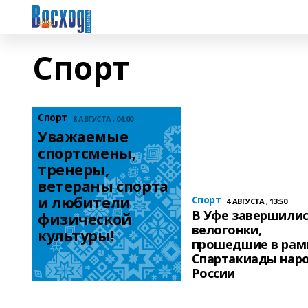
Спорт
Спорт
8 АВГУСТА , 04:00
Уважаемые 
спортсмены, 
тренеры, 
ветераны спорта 
и любители 
Спорт
4 АВГУСТА , 13:50
В Уфе завершили
физической 
велогонки,
культуры!
прошедшие в рам
Спартакиады нар
России