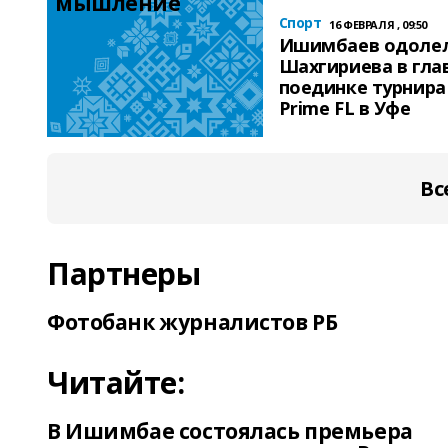
мышление
Спорт
16 ФЕВРАЛЯ , 09:50
Ишимбаев одоле
Шахгириева в гла
поединке турнира
Prime FL в Уфе
Вс
Партнеры
Фотобанк журналистов РБ
Читайте:
В Ишимбае состоялась премьера