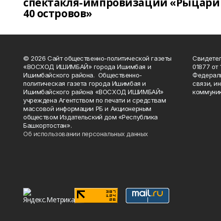
спектакля-импровизации «Рыцари
40 островов»
© 2026 Сайт общественно-политической газеты
Свидетел
«ВОСХОД ИШИМБАЙ» города Ишимбая и
01877 от 
Ишимбайского района. Общественно-
Федераль
политическая газета города Ишимбая и
связи, и
Ишимбайского района «ВОСХОД ИШИМБАЙ»
коммуник
учреждена Агентством по печати и средствам
массовой информации РБ и Акционерным
обществом Издательский дом «Республика
Башкортостан».
Об использовании персональных данных