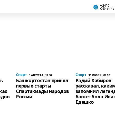
+24 °С
Облачно
Спорт
Спорт
1 АВГУСТА , 13:50
31 ИЮЛЯ , 08:10
сь
Башкортостан принял
Радий Хабиров
первые старты
рассказал, каки
ках
Спартакиады народов
запомнил леген
одов
России
баскетбола Ива
Едешко