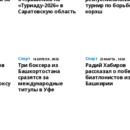
«Туриаду-2026» в
турнир по борьб
Саратовскую область
корэш
Спорт
Спорт
14 АПРЕЛЯ , 09:55
25 МАРТА , 14:50
ов
Три боксера из
Радий Хабиров
Башкортостана
рассказал о поб
сразятся за
биатлонистов и
оксу
международные
Башкирии
титулы в Уфе