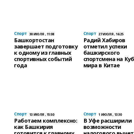
Спорт
Спорт
30 ИЮЛЯ , 11:08
27 ИЮЛЯ , 16:25
Башкортостан
Радий Хабиров
завершает подготовку
отметил успехи
к одному из главных
башкирского
спортивных событий
спортсмена на Ку
года
мира в Китае
Спорт
Спорт
13 ИЮЛЯ , 15:50
1 ИЮЛЯ , 13:30
Работаем комплексно:
В Уфе расширили
как Башкирия
возможности
готовится к главному
налогового вычет