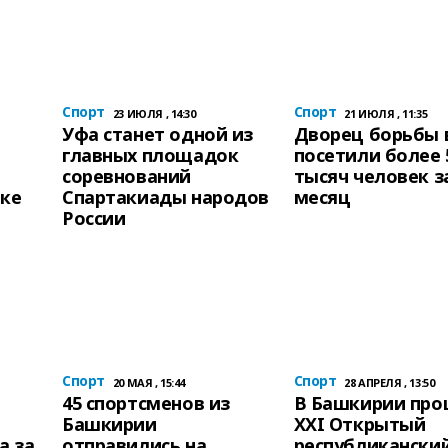
Спорт
Спорт
23 ИЮЛЯ , 14:30
21 ИЮЛЯ , 11:35
Уфа станет одной из
Дворец борьбы 
главных площадок
посетили более 
соревнований
тысяч человек з
бке
Спартакиады народов
месяц
России
Спорт
Спорт
20 МАЯ , 15:44
28 АПРЕЛЯ , 13:50
45 спортсменов из
В Башкирии пр
Башкирии
XXI Открытый
а за
отправились на
республикански