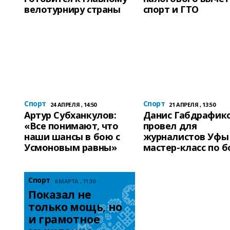
велотурниру страны
спорт и ГТО
Спорт
Спорт
24 АПРЕЛЯ , 14:50
21 АПРЕЛЯ , 13:50
Артур Субханкулов:
Данис Габдрафик
«Все понимают, что
провел для
наши шансы в бою с
журналистов Уфы
Усмоновым равны»
мастер-класс по б
Спорт
6 МАРТА , 11:30
Показал не 
только мощь, но 
и грамотное 