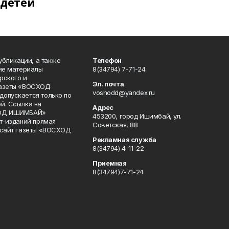
детей
публикации, а также
Телефон
кие материалы
8(34794) 7-71-24
рского и
Эл. почта
газеты «ВОСХОД
voshodd@yandex.ru
опускается только по
й. Ссылка на
Адрес
ХОД ИШИМБАЙ»
453200, город Ишимбай, ул.
ет-изданий прямая
Советская, 88
 сайт газеты «ВОСХОД
Рекламная служба
8(34794) 4-11-22
Приемная
8(34794)7-71-24