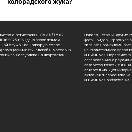
колорадского жука?
ьство о регистрации СМИ №ТУ 02-
Новости, статьи, другие 
11.06.2025 г. выдано Управлением
фото-, видео-, графичес
ной службы по надзору в сфере
являются объектами авто
нформационных технологий и массовых
исключительного права 
аций по Республике Башкортостан.
ИШИМБАЙ». Перепечатка д
согласованию с редакцие
авторство газеты «ВОС
обязательна. Для интерн
активная гиперссылка на
ИШИМБАЙ» обязательна.