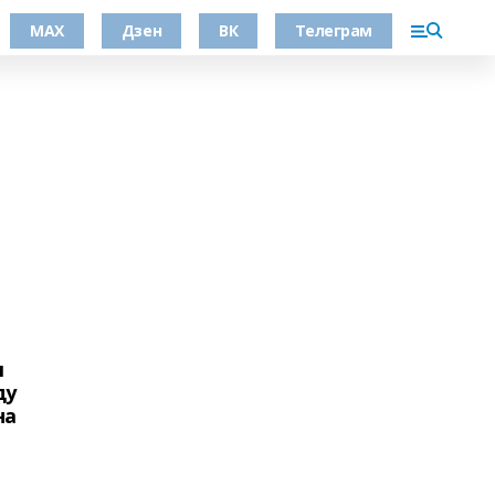
МАХ
Дзен
ВК
Телеграм
м
ду
на