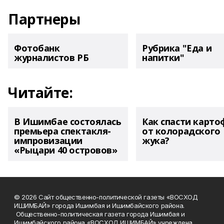
Партнеры
Фотобанк
Рубрика "Еда и
журналистов РБ
напитки"
Читайте:
В Ишимбае состоялась
Как спасти карто
премьера спектакля-
от колорадского
импровизации
жука?
«Рыцари 40 островов»
© 2026 Сайт общественно-политической газеты «ВОСХОД
ИШИМБАЙ» города Ишимбая и Ишимбайского района.
Общественно-политическая газета города Ишимбая и
Ишимбайского района «ВОСХОД ИШИМБАЙ» учреждена