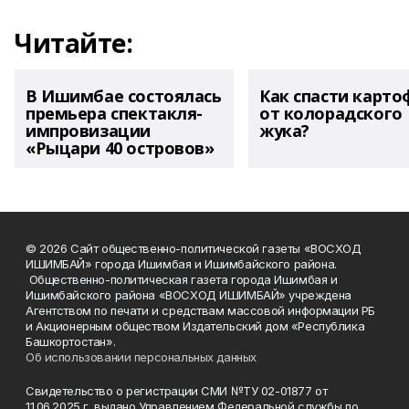
Читайте:
В Ишимбае состоялась
Как спасти карто
премьера спектакля-
от колорадского
импровизации
жука?
«Рыцари 40 островов»
© 2026 Сайт общественно-политической газеты «ВОСХОД
ИШИМБАЙ» города Ишимбая и Ишимбайского района.
Общественно-политическая газета города Ишимбая и
Ишимбайского района «ВОСХОД ИШИМБАЙ» учреждена
Агентством по печати и средствам массовой информации РБ
и Акционерным обществом Издательский дом «Республика
Башкортостан».
Об использовании персональных данных
Свидетельство о регистрации СМИ №ТУ 02-01877 от
11.06.2025 г. выдано Управлением Федеральной службы по