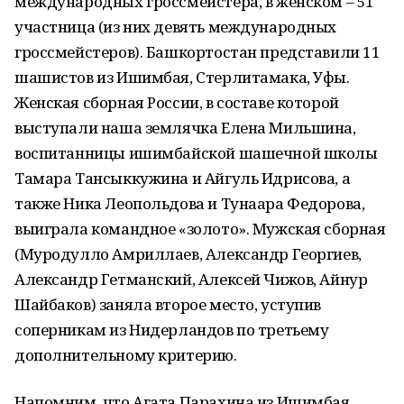
международных гроссмейстера, в женском – 51
участница (из них девять международных
гроссмейстеров). Башкортостан представили 11
шашистов из Ишимбая, Стерлитамака, Уфы.
Женская сборная России, в составе которой
выступали наша землячка Елена Мильшина,
воспитанницы ишимбайской шашечной школы
Тамара Тансыккужина и Айгуль Идрисова, а
также Ника Леопольдова и Тунаара Федорова,
выиграла командное «золото». Мужская сборная
(Муродулло Амриллаев, Александр Георгиев,
Александр Гетманский, Алексей Чижов, Айнур
Шайбаков) заняла второе место, уступив
соперникам из Нидерландов по третьему
дополнительному критерию.
Напомним, что Агата Парахина из Ишимбая