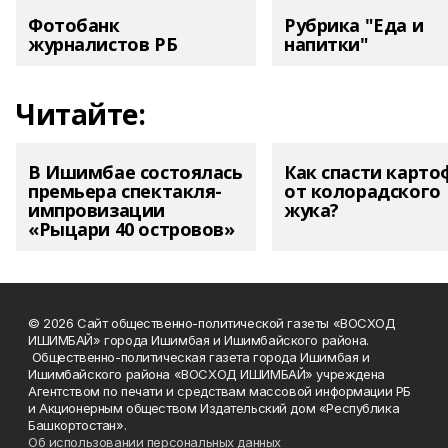
Фотобанк
Рубрика "Еда и
журналистов РБ
напитки"
Читайте:
В Ишимбае состоялась
Как спасти карто
премьера спектакля-
от колорадского
импровизации
жука?
«Рыцари 40 островов»
© 2026 Сайт общественно-политической газеты «ВОСХОД
ИШИМБАЙ» города Ишимбая и Ишимбайского района.
Общественно-политическая газета города Ишимбая и
Ишимбайского района «ВОСХОД ИШИМБАЙ» учреждена
Агентством по печати и средствам массовой информации РБ
и Акционерным обществом Издательский дом «Республика
Башкортостан».
Об использовании персональных данных