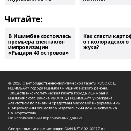
Читайте:
В Ишимбае состоялась
Как спасти карто
премьера спектакля-
от колорадского
импровизации
жука?
«Рыцари 40 островов»
© 2026 Сайт общественно-политической газеты «ВОСХОД
ИШИМБАЙ» города Ишимбая и Ишимбайского района.
Общественно-политическая газета города Ишимбая и
Ишимбайского района «ВОСХОД ИШИМБАЙ» учреждена
Агентством по печати и средствам массовой информации РБ
и Акционерным обществом Издательский дом «Республика
Башкортостан».
Об использовании персональных данных
Свидетельство о регистрации СМИ №ТУ 02-01877 от