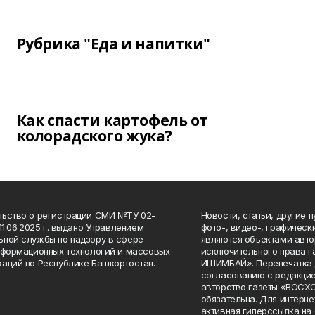
Рубрика "Еда и напитки"
Как спасти картофель от
колорадского жука?
ьство о регистрации СМИ №ТУ 02-
Новости, статьи, другие 
11.06.2025 г. выдано Управлением
фото-, видео-, графичес
ной службы по надзору в сфере
являются объектами авто
нформационных технологий и массовых
исключительного права 
аций по Республике Башкортостан.
ИШИМБАЙ». Перепечатка д
согласованию с редакцие
авторство газеты «ВОС
обязательна. Для интерн
активная гиперссылка на