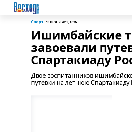
Спорт
18 ИЮНЯ 2019, 16:05
Ишимбайские т
завоевали путе
Спартакиаду Ро
Двое воспитанников ишимбайско
путевки на летнюю Спартакиаду 