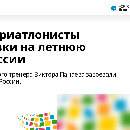
+20 °С
Ясно
риатлонисты
вки на летнюю
ссии
го тренера Виктора Панаева завоевали
России.