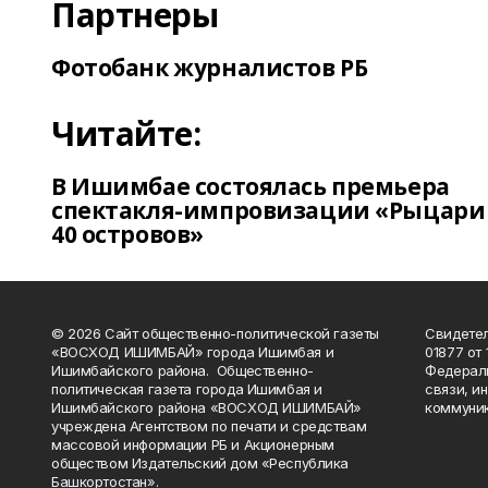
Партнеры
Фотобанк журналистов РБ
Читайте:
В Ишимбае состоялась премьера
спектакля-импровизации «Рыцари
40 островов»
© 2026 Сайт общественно-политической газеты
Свидетел
«ВОСХОД ИШИМБАЙ» города Ишимбая и
01877 от 
Ишимбайского района. Общественно-
Федераль
политическая газета города Ишимбая и
связи, и
Ишимбайского района «ВОСХОД ИШИМБАЙ»
коммуник
учреждена Агентством по печати и средствам
массовой информации РБ и Акционерным
обществом Издательский дом «Республика
Башкортостан».