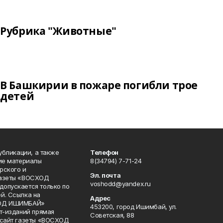
Рубрика "Животные"
В Башкирии в пожаре погибли трое
детей
публикации, а также
Телефон
кие материалы
8(34794) 7-71-24
рского и
Эл. почта
газеты «ВОСХОД
voshodd@yandex.ru
опускается только по
й. Ссылка на
Адрес
ХОД ИШИМБАЙ»
453200, город Ишимбай, ул.
ет-изданий прямая
Советская, 88
 сайт газеты «ВОСХОД