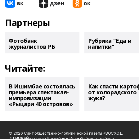
Партнеры
Фотобанк
Рубрика "Еда и
журналистов РБ
напитки"
Читайте:
В Ишимбае состоялась
Как спасти карто
премьера спектакля-
от колорадского
импровизации
жука?
«Рыцари 40 островов»
© 2026 Сайт общественно-политической газеты «ВОСХОД
ИШИМБАЙ» города Ишимбая и Ишимбайского района.