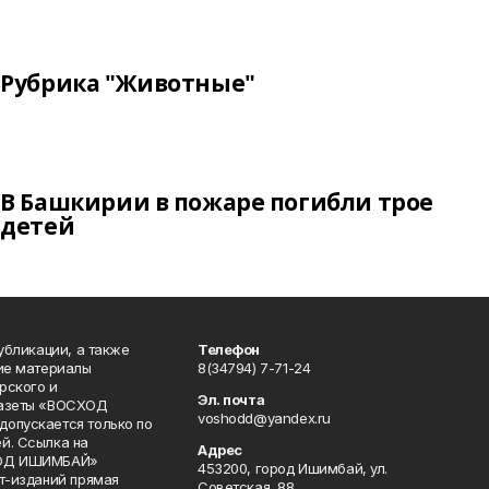
Рубрика "Животные"
В Башкирии в пожаре погибли трое
детей
публикации, а также
Телефон
кие материалы
8(34794) 7-71-24
рского и
Эл. почта
газеты «ВОСХОД
voshodd@yandex.ru
опускается только по
й. Ссылка на
Адрес
ХОД ИШИМБАЙ»
453200, город Ишимбай, ул.
ет-изданий прямая
Советская, 88