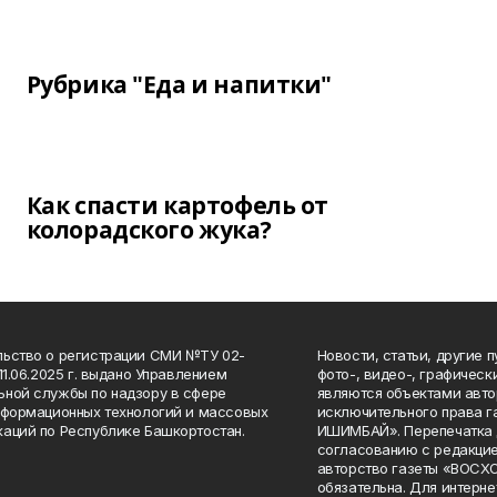
Рубрика "Еда и напитки"
Как спасти картофель от
колорадского жука?
ьство о регистрации СМИ №ТУ 02-
Новости, статьи, другие 
11.06.2025 г. выдано Управлением
фото-, видео-, графичес
ной службы по надзору в сфере
являются объектами авто
нформационных технологий и массовых
исключительного права 
аций по Республике Башкортостан.
ИШИМБАЙ». Перепечатка д
согласованию с редакцие
авторство газеты «ВОС
обязательна. Для интерн