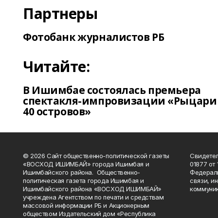
Партнеры
Фотобанк журналистов РБ
Читайте:
В Ишимбае состоялась премьера
спектакля-импровизации «Рыцари
40 островов»
© 2026 Сайт общественно-политической газеты
Свидетел
«ВОСХОД ИШИМБАЙ» города Ишимбая и
01877 от 
Ишимбайского района. Общественно-
Федераль
политическая газета города Ишимбая и
связи, и
Ишимбайского района «ВОСХОД ИШИМБАЙ»
коммуник
учреждена Агентством по печати и средствам
массовой информации РБ и Акционерным
обществом Издательский дом «Республика