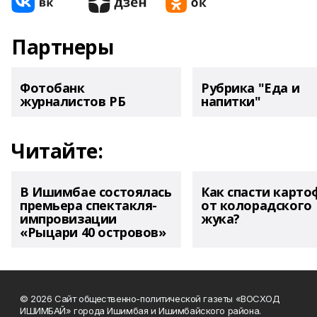
Партнеры
Фотобанк
Рубрика "Еда и
журналистов РБ
напитки"
Читайте:
В Ишимбае состоялась
Как спасти карто
премьера спектакля-
от колорадского
импровизации
жука?
«Рыцари 40 островов»
© 2026 Сайт общественно-политической газеты «ВОСХОД
ИШИМБАЙ» города Ишимбая и Ишимбайского района.