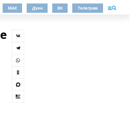
МАХ
Дзен
ВК
Телеграм
е