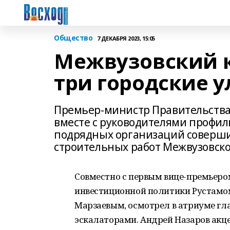
Общество
7 ДЕКАБРЯ 2023, 15:05
Межвузовский к
три городские 
Премьер-министр Правительства
вместе с руководителями профил
подрядных организаций соверши
строительных работ Межвузовско
Совместно с первым вице-премьеро
инвестиционной политики Рустамо
Марзаевым, осмотрел в атриуме гл
эскалаторами. Андрей Назаров акц