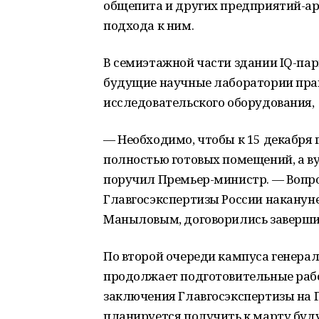
общепита и других предприятий-ар
подхода к ним.
В семиэтажной части здании IQ-па
будущие научные лаборатории пра
исследовательского оборудования,
— Необходимо, чтобы к 15 декабря
полностью готовых помещений, а ву
поручил Премьер-министр. — Вопр
Главгосэкспертизы России наканун
Маныловым, договорились завершить
По второй очереди кампуса генера
продолжает подготовительные раб
заключения Главгосэкспертизы на Г
планируется получить к марту буду