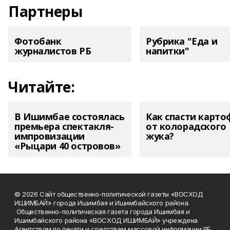
Партнеры
Фотобанк
Рубрика "Еда и
журналистов РБ
напитки"
Читайте:
В Ишимбае состоялась
Как спасти карто
премьера спектакля-
от колорадского
импровизации
жука?
«Рыцари 40 островов»
© 2026 Сайт общественно-политической газеты «ВОСХОД
ИШИМБАЙ» города Ишимбая и Ишимбайского района.
Общественно-политическая газета города Ишимбая и
Ишимбайского района «ВОСХОД ИШИМБАЙ» учреждена
Агентством по печати и средствам массовой информации РБ