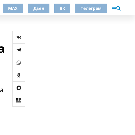
МАХ
Дзен
ВК
Телеграм
а
а