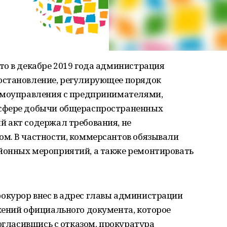
то в декабре 2019 года администрация
остановление, регулирующее порядок
амоуправления с предпринимателями,
сфере добычи общераспространенных
 акт содержал требования, не
м. В частности, коммерсантов обязывали
йонных мероприятий, а также ремонтировать
окурор внес в адрес главы администрации
жений официального документа, которое
согласившись с отказом, прокуратура