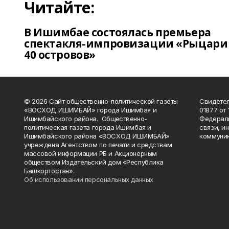
Читайте:
В Ишимбае состоялась премьера
спектакля-импровизации «Рыцари
40 островов»
© 2026 Сайт общественно-политической газеты
Свидетел
«ВОСХОД ИШИМБАЙ» города Ишимбая и
01877 от 
Ишимбайского района. Общественно-
Федераль
политическая газета города Ишимбая и
связи, и
Ишимбайского района «ВОСХОД ИШИМБАЙ»
коммуник
учреждена Агентством по печати и средствам
массовой информации РБ и Акционерным
обществом Издательский дом «Республика
Башкортостан».
Об использовании персональных данных