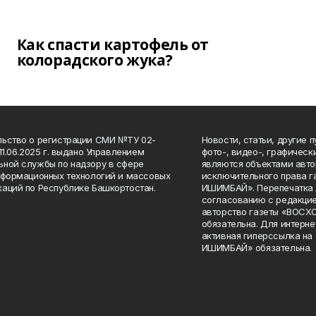
Как спасти картофель от
колорадского жука?
ьство о регистрации СМИ №ТУ 02-
Новости, статьи, другие 
11.06.2025 г. выдано Управлением
фото-, видео-, графичес
ной службы по надзору в сфере
являются объектами авто
нформационных технологий и массовых
исключительного права 
аций по Республике Башкортостан.
ИШИМБАЙ». Перепечатка д
согласованию с редакцие
авторство газеты «ВОС
обязательна. Для интерн
активная гиперссылка на
ИШИМБАЙ» обязательна.