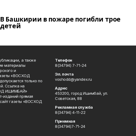
В Башкирии в пожаре погибли трое
детей
публикации, а также
Телефон
кие материалы
8(34794) 7-71-24
рского и
Эл. почта
газеты «ВОСХОД
voshodd@yandex.ru
опускается только по
й. Ссылка на
Адрес
ХОД ИШИМБАЙ»
453200, город Ишимбай, ул.
ет-изданий прямая
Советская, 88
 сайт газеты «ВОСХОД
Рекламная служба
8(34794) 4-11-22
Приемная
8(34794)7-71-24