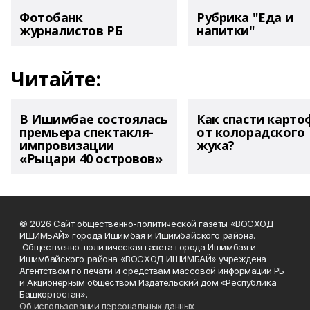
Фотобанк
Рубрика "Еда и
журналистов РБ
напитки"
Читайте:
В Ишимбае состоялась
Как спасти карто
премьера спектакля-
от колорадского
импровизации
жука?
«Рыцари 40 островов»
© 2026 Сайт общественно-политической газеты «ВОСХОД
ИШИМБАЙ» города Ишимбая и Ишимбайского района.
Общественно-политическая газета города Ишимбая и
Ишимбайского района «ВОСХОД ИШИМБАЙ» учреждена
Агентством по печати и средствам массовой информации РБ
и Акционерным обществом Издательский дом «Республика
Башкортостан».
Об использовании персональных данных