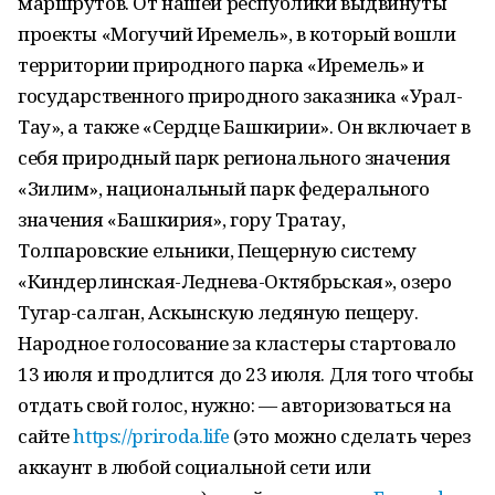
маршрутов. От нашей республики выдвинуты
проекты «Могучий Иремель», в который вошли
территории природного парка «Иремель» и
государственного природного заказника «Урал-
Тау», а также «Сердце Башкирии». Он включает в
себя природный парк регионального значения
«Зилим», национальный парк федерального
значения «Башкирия», гору Тратау,
Толпаровские ельники, Пещерную систему
«Киндерлинская-Леднева-Октябрьская», озеро
Тугар-салган, Аскынскую ледяную пещеру.
Народное голосование за кластеры стартовало
13 июля и продлится до 23 июля. Для того чтобы
отдать свой голос, нужно: — авторизоваться на
сайте
https://priroda.life
(это можно сделать через
аккаунт в любой социальной сети или