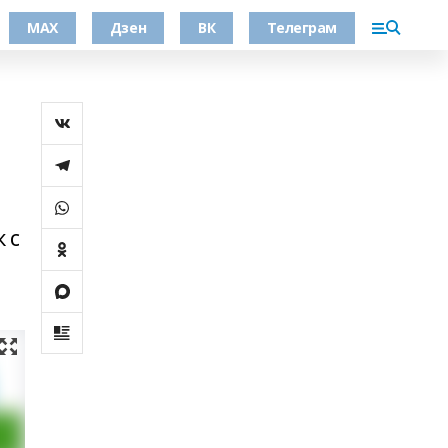
МАХ
Дзен
ВК
Телеграм
 с