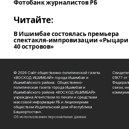
Фотобанк журналистов РБ
Читайте:
В Ишимбае состоялась премьера
спектакля-импровизации «Рыцари
40 островов»
© 2026 Сайт общественно-политической газеты
Свидетел
«ВОСХОД ИШИМБАЙ» города Ишимбая и
01877 от 
Ишимбайского района. Общественно-
Федераль
политическая газета города Ишимбая и
связи, и
Ишимбайского района «ВОСХОД ИШИМБАЙ»
коммуник
учреждена Агентством по печати и средствам
массовой информации РБ и Акционерным
обществом Издательский дом «Республика
Башкортостан».
Об использовании персональных данных