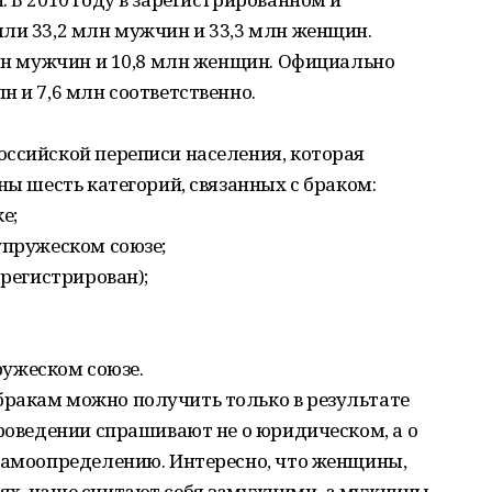
ли 33,2 млн мужчин и 33,3 млн женщин.
млн мужчин и 10,8 млн женщин. Официально
н и 7,6 млн соответственно.
оссийской переписи населения, которая
ны шесть категорий, связанных с браком:
е;
упружеском союзе;
арегистрирован);
пружеском союзе.
ракам можно получить только в результате
проведении спрашивают не о юридическом, а о
 самоопределению. Интересно, что женщины,
ях, чаще считают себя замужними, а мужчины