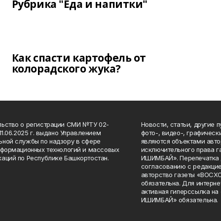
Рубрика "Еда и напитки"
Как спасти картофель от
колорадского жука?
ьство о регистрации СМИ №ТУ 02-
Новости, статьи, другие 
11.06.2025 г. выдано Управлением
фото-, видео-, графичес
ной службы по надзору в сфере
являются объектами авто
нформационных технологий и массовых
исключительного права 
аций по Республике Башкортостан.
ИШИМБАЙ». Перепечатка д
согласованию с редакцие
авторство газеты «ВОС
обязательна. Для интерн
активная гиперссылка на
ИШИМБАЙ» обязательна.