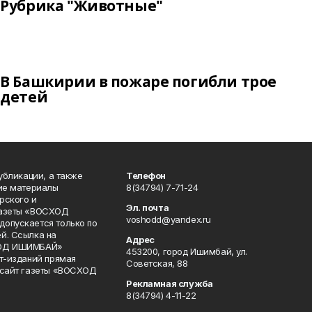
Рубрика "Животные"
В Башкирии в пожаре погибли трое
детей
публикации, а также
Телефон
кие материалы
8(34794) 7-71-24
рского и
Эл. почта
газеты «ВОСХОД
voshodd@yandex.ru
опускается только по
й. Ссылка на
Адрес
ХОД ИШИМБАЙ»
453200, город Ишимбай, ул.
ет-изданий прямая
Советская, 88
 сайт газеты «ВОСХОД
Рекламная служба
8(34794) 4-11-22