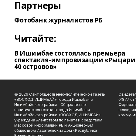
Партнеры
Фотобанк журналистов РБ
Читайте:
В Ишимбае состоялась премьера
спектакля-импровизации «Рыцари
40 островов»
© 2026 Сайт общественно-политической газеты
Свидетел
«ВОСХОД ИШИМБАЙ» города Ишимбая и
01877 от 
Ишимбайского района. Общественно-
Федераль
политическая газета города Ишимбая и
связи, и
Ишимбайского района «ВОСХОД ИШИМБАЙ»
коммуник
учреждена Агентством по печати и средствам
массовой информации РБ и Акционерным
обществом Издательский дом «Республика
Башкортостан».