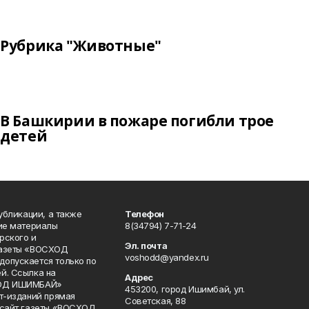
Рубрика "Животные"
В Башкирии в пожаре погибли трое
детей
публикации, а также
Телефон
кие материалы
8(34794) 7-71-24
рского и
Эл. почта
газеты «ВОСХОД
voshodd@yandex.ru
опускается только по
й. Ссылка на
Адрес
ХОД ИШИМБАЙ»
453200, город Ишимбай, ул.
ет-изданий прямая
Советская, 88
 сайт газеты «ВОСХОД