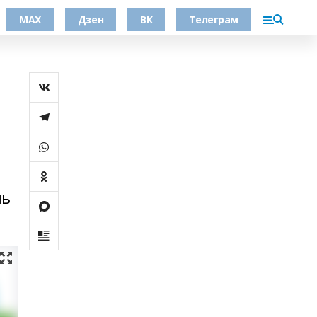
МАХ
Дзен
ВК
Телеграм
ль