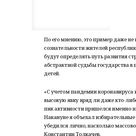
По его мнению, это пример даже не
сознательности жителей республи
будут определять путь развития ст
абстрактной судьбы государства в ц
детей.
«С учетом пандемии коронавируса и
высокую явку вряд ли даже кто-либ
пик активности пришелся именно н
Накануне я объехал избирательные 
убедился лично, насколько массово
Константин Толкачев.