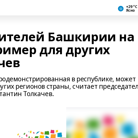
+29 °С
Ясно
ителей Башкирии на
ример для других
чев
продемонстрированная в республике, может
угих регионов страны, считает председате
тантин Толкачев.