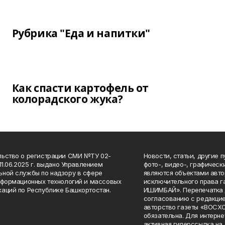
Рубрика "Еда и напитки"
Как спасти картофель от
колорадского жука?
ьство о регистрации СМИ №ТУ 02-
Новости, статьи, другие 
11.06.2025 г. выдано Управлением
фото-, видео-, графичес
ной службы по надзору в сфере
являются объектами авто
нформационных технологий и массовых
исключительного права 
аций по Республике Башкортостан.
ИШИМБАЙ». Перепечатка д
согласованию с редакцие
авторство газеты «ВОС
обязательна. Для интерн
активная гиперссылка на