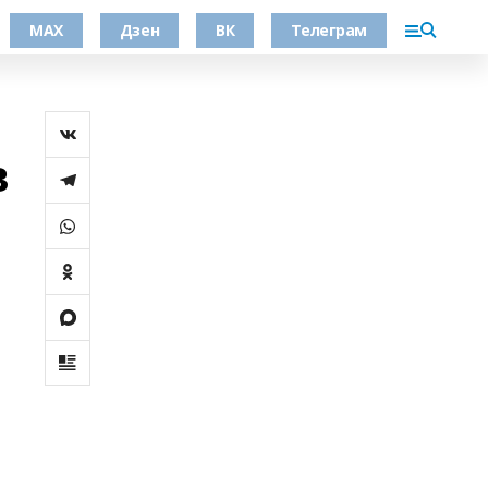
МАХ
Дзен
ВК
Телеграм
в