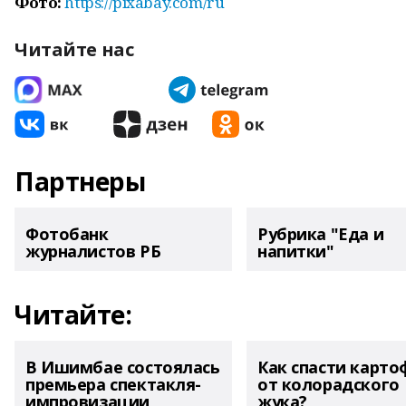
Фото:
https://pixabay.com/ru
Читайте нас
Партнеры
Фотобанк
Рубрика "Еда и
журналистов РБ
напитки"
Читайте:
В Ишимбае состоялась
Как спасти карто
премьера спектакля-
от колорадского
импровизации
жука?