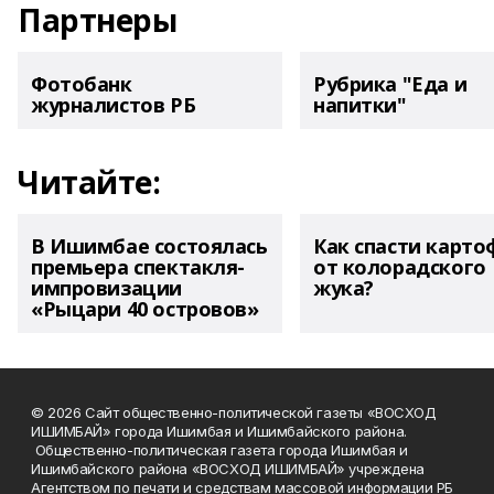
Партнеры
Фотобанк
Рубрика "Еда и
журналистов РБ
напитки"
Читайте:
В Ишимбае состоялась
Как спасти карто
премьера спектакля-
от колорадского
импровизации
жука?
«Рыцари 40 островов»
© 2026 Сайт общественно-политической газеты «ВОСХОД
ИШИМБАЙ» города Ишимбая и Ишимбайского района.
Общественно-политическая газета города Ишимбая и
Ишимбайского района «ВОСХОД ИШИМБАЙ» учреждена
Агентством по печати и средствам массовой информации РБ