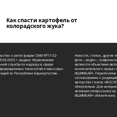
Как спасти картофель от
колорадского жука?
ьство о регистрации СМИ №ТУ 02-
Новости, статьи, другие 
11.06.2025 г. выдано Управлением
фото-, видео-, графичес
ной службы по надзору в сфере
являются объектами авто
нформационных технологий и массовых
исключительного права 
аций по Республике Башкортостан.
ИШИМБАЙ». Перепечатка д
согласованию с редакцие
авторство газеты «ВОС
обязательна. Для интерн
активная гиперссылка на
ИШИМБАЙ» обязательна.