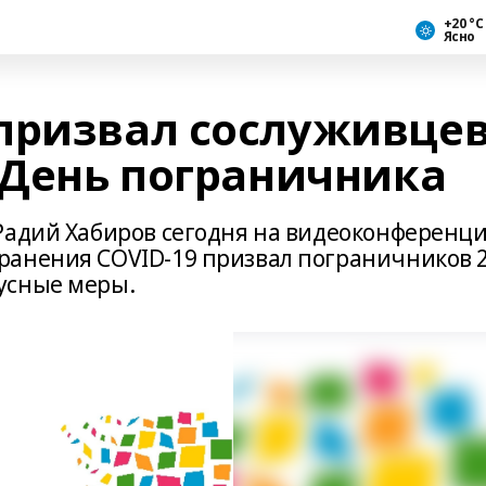
+20 °С
Ясно
призвал сослуживце
 День пограничника
Радий Хабиров сегодня на видеоконференц
ранения COVID-19 призвал пограничников 
усные меры.