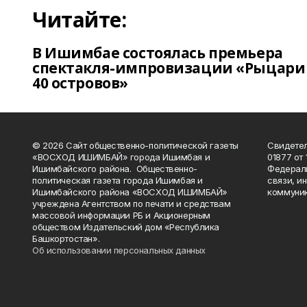
Читайте:
В Ишимбае состоялась премьера
спектакля-импровизации «Рыцари
40 островов»
© 2026 Сайт общественно-политической газеты
Свидетел
«ВОСХОД ИШИМБАЙ» города Ишимбая и
01877 от 
Ишимбайского района. Общественно-
Федераль
политическая газета города Ишимбая и
связи, и
Ишимбайского района «ВОСХОД ИШИМБАЙ»
коммуник
учреждена Агентством по печати и средствам
массовой информации РБ и Акционерным
обществом Издательский дом «Республика
Башкортостан».
Об использовании персональных данных