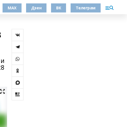
МАХ
Дзен
ВК
Телеграм
в
ии
28