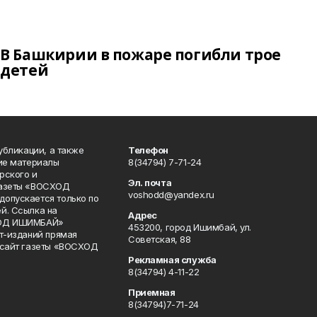
В Башкирии в пожаре погибли трое
детей
публикации, а также
Телефон
кие материалы
8(34794) 7-71-24
рского и
Эл. почта
газеты «ВОСХОД
voshodd@yandex.ru
опускается только по
й. Ссылка на
Адрес
ХОД ИШИМБАЙ»
453200, город Ишимбай, ул.
ет-изданий прямая
Советская, 88
 сайт газеты «ВОСХОД
Рекламная служба
8(34794) 4-11-22
Приемная
8(34794)7-71-24