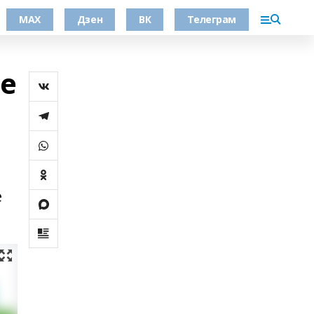
МАХ
Дзен
ВК
Телеграм
ше
е