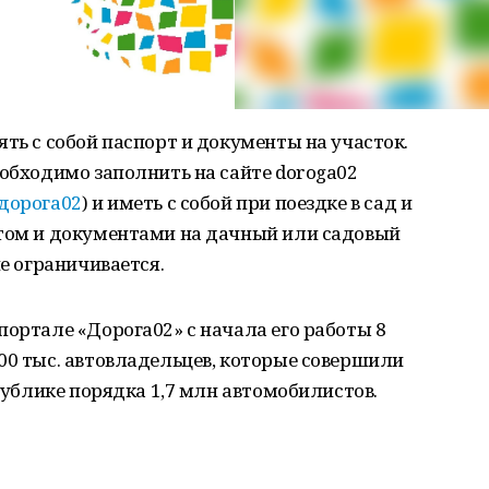
ть с собой паспорт и документы на участок.
еобходимо заполнить на сайте doroga02
дорога02
) и иметь с собой при поездке в сад и
ртом и документами на дачный или садовый
не ограничивается.
портале «Дорога02» с начала его работы 8
00 тыс. автовладельцев, которые совершили
спублике порядка 1,7 млн автомобилистов.