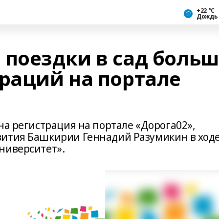
+22 °С
Дождь
 поездки в сад боль
траций на портале
на регистрация на портале «Дорога02»,
вития Башкирии Геннадий Разумикин в ход
ниверситет».