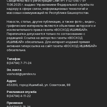
Свидетельство о регистрации СМИ №ТУ 02-01877 от
11.06.2025 г. выдано Управлением Федеральной службы по
надзору в сфере связи, информационных технологий и
массовых коммуникаций по Республике Башкортостан.
Новости, статьи, другие публикации, а также фото-, видео-,
графические материалы являются объектами авторского и
исключительного права газеты «ВОСХОД ИШИМБАЙ».
Перепечатка допускается только по согласованию с
редакцией. Ссылка на авторство газеты «ВОСХОД
ИШИМБАЙ» обязательна. Для интернет-изданий прямая
активная гиперссылка на сайт газеты «ВОСХОД ИШИМБАЙ»
обязательна.
Телефон
8(34794) 7-71-24
Эл. почта
voshodd@yandex.ru
Адрес
453200, город Ишимбай, ул. Советская, 88
Рекламная служба
8(34794) 4-11-22
Приемная
8(34794)7-71-24