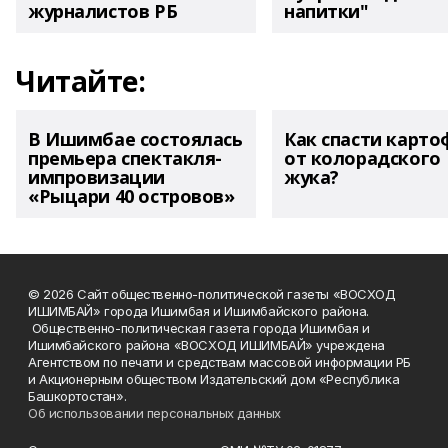
журналистов РБ
напитки"
Читайте:
В Ишимбае состоялась
Как спасти карто
премьера спектакля-
от колорадского
импровизации
жука?
«Рыцари 40 островов»
© 2026 Сайт общественно-политической газеты «ВОСХОД
ИШИМБАЙ» города Ишимбая и Ишимбайского района.
Общественно-политическая газета города Ишимбая и
Ишимбайского района «ВОСХОД ИШИМБАЙ» учреждена
Агентством по печати и средствам массовой информации РБ
и Акционерным обществом Издательский дом «Республика
Башкортостан».
Об использовании персональных данных