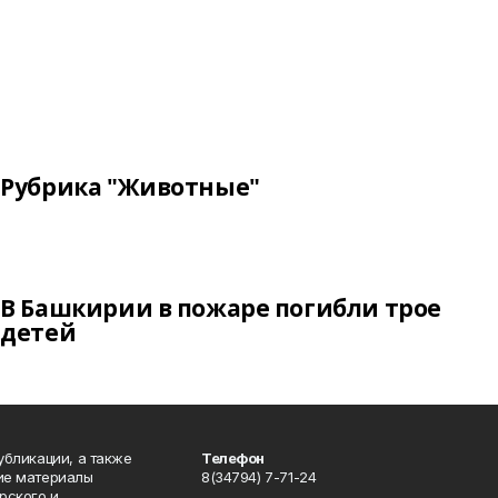
Рубрика "Животные"
В Башкирии в пожаре погибли трое
детей
публикации, а также
Телефон
кие материалы
8(34794) 7-71-24
рского и