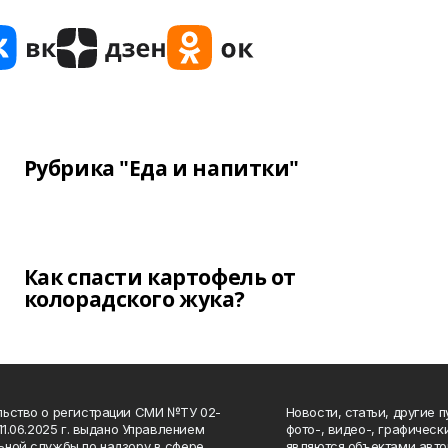
Рубрика "Еда и напитки"
Как спасти картофель от
колорадского жука?
ьство о регистрации СМИ №ТУ 02-
Новости, статьи, другие 
11.06.2025 г. выдано Управлением
фото-, видео-, графичес
ной службы по надзору в сфере
являются объектами авто