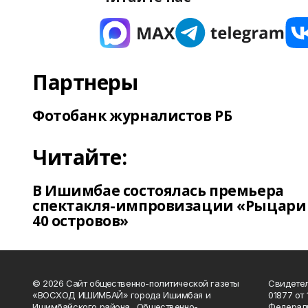
Партнеры
Фотобанк журналистов РБ
Читайте:
В Ишимбае состоялась премьера
спектакля-импровизации «Рыцари
40 островов»
© 2026 Сайт общественно-политической газеты
Свидетел
«ВОСХОД ИШИМБАЙ» города Ишимбая и
01877 от 
Ишимбайского района. Общественно-
Федераль