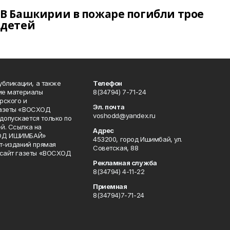
В Башкирии в пожаре погибли трое
детей
публикации, а также
Телефон
кие материалы
8(34794) 7-71-24
рского и
Эл. почта
газеты «ВОСХОД
voshodd@yandex.ru
опускается только по
й. Ссылка на
Адрес
ХОД ИШИМБАЙ»
453200, город Ишимбай, ул.
ет-изданий прямая
Советская, 88
 сайт газеты «ВОСХОД
Рекламная служба
8(34794) 4-11-22
Приемная
8(34794)7-71-24