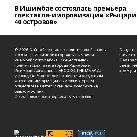
В Ишимбае состоялась премьера
спектакля-импровизации «Рыцари
40 островов»
© 2026 Сайт общественно-политической газеты
Свидетел
«ВОСХОД ИШИМБАЙ» города Ишимбая и
01877 от 
Ишимбайского района. Общественно-
Федераль
политическая газета города Ишимбая и
связи, и
Ишимбайского района «ВОСХОД ИШИМБАЙ»
коммуник
учреждена Агентством по печати и средствам
массовой информации РБ и Акционерным
обществом Издательский дом «Республика
Башкортостан».
Об использовании персональных данных