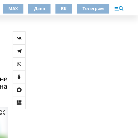
МАХ
Дзен
ВК
Телеграм
 не
 на