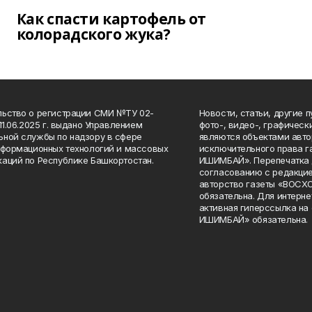
Как спасти картофель от
колорадского жука?
ьство о регистрации СМИ №ТУ 02-
Новости, статьи, другие 
11.06.2025 г. выдано Управлением
фото-, видео-, графичес
ной службы по надзору в сфере
являются объектами авто
нформационных технологий и массовых
исключительного права 
аций по Республике Башкортостан.
ИШИМБАЙ». Перепечатка д
согласованию с редакцие
авторство газеты «ВОС
обязательна. Для интерн
активная гиперссылка на
ИШИМБАЙ» обязательна.