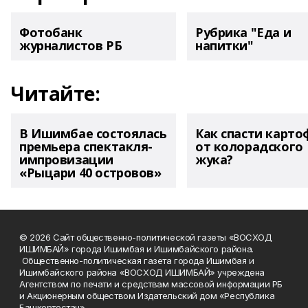
Фотобанк
Рубрика "Еда и
журналистов РБ
напитки"
Читайте:
В Ишимбае состоялась
Как спасти карто
премьера спектакля-
от колорадского
импровизации
жука?
«Рыцари 40 островов»
© 2026 Сайт общественно-политической газеты «ВОСХОД
ИШИМБАЙ» города Ишимбая и Ишимбайского района.
Общественно-политическая газета города Ишимбая и
Ишимбайского района «ВОСХОД ИШИМБАЙ» учреждена
Агентством по печати и средствам массовой информации РБ
и Акционерным обществом Издательский дом «Республика
Башкортостан».