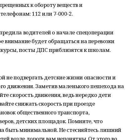
прещенных к обороту веществ и
елефонам: 112 или 7-000-2.
предила водителей о начале спецоперации
бое внимание будет обращаться на перевозки
нкурсы, посты ДПС приблизятся к школам.
й не подвергать детские жизни опасности и
го движения. Заметив маленького пешехода на
йте скорость движения, ведь нередко дети
ывайте снижать скорость при проезде
ановок общественного транспорта,
веров, детских площадок. Помните, что
на быть минимальной. Не стесняйтесь лишний
тей возле дороги вам непонятны. От этого во