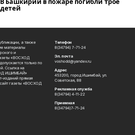
В Башкирии в пожаре погибли трое
детей
публикации, а также
Телефон
кие материалы
8(34794) 7-71-24
рского и
Эл. почта
газеты «ВОСХОД
voshodd@yandex.ru
опускается только по
й. Ссылка на
Адрес
ХОД ИШИМБАЙ»
453200, город Ишимбай, ул.
ет-изданий прямая
Советская, 88
 сайт газеты «ВОСХОД
Рекламная служба
8(34794) 4-11-22
Приемная
8(34794)7-71-24