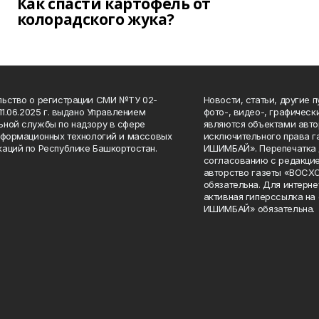
Как спасти картофель от
колорадского жука?
ьство о регистрации СМИ №ТУ 02-
Новости, статьи, другие 
11.06.2025 г. выдано Управлением
фото-, видео-, графичес
ной службы по надзору в сфере
являются объектами авто
нформационных технологий и массовых
исключительного права 
аций по Республике Башкортостан.
ИШИМБАЙ». Перепечатка д
согласованию с редакцие
авторство газеты «ВОС
обязательна. Для интерн
активная гиперссылка на
ИШИМБАЙ» обязательна.