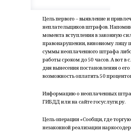
Цель первого – выявление и привле
неплательщиков штрафов. Напомним,
момента вступления в законную си
правонарушении, виновному лицу ш
суммы неоплаченного штрафа либо а
работы сроком до 50 часов. А вот в
дня вынесения постановления о ег
возможность оплатить 50 проценто
Информацию о неоплаченных штра
ГИБДД или на сайте госуслуги.ру.
Цель операции «Сообщи, где торгую
незаконной реализации наркосоде