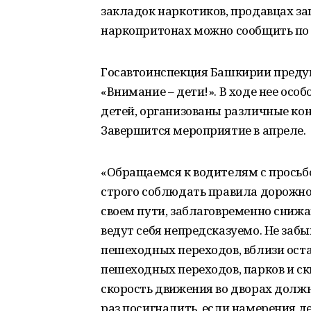
закладок наркотиков, продавцах за
наркопритонах можно сообщить по т
Госавтоинспекция Башкирии преду
«Внимание – дети!». В ходе нее осо
детей, организованы различные ко
Завершится мероприятие в апреле.
«Обращаемся к водителям с просьбо
строго соблюдать правила дорожно
своем пути, заблаговременно снижа
ведут себя непредсказуемо. Не заб
пешеходных переходов, вблизи ост
пешеходных переходов, парков и ск
скорость движения во дворах долж
раз посигналить, если намерения де