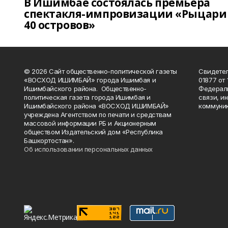
В Ишимбае состоялась премьера
спектакля-импровизации «Рыцари
40 островов»
© 2026 Сайт общественно-политической газеты
Свидетел
«ВОСХОД ИШИМБАЙ» города Ишимбая и
01877 от 
Ишимбайского района. Общественно-
Федераль
политическая газета города Ишимбая и
связи, и
Ишимбайского района «ВОСХОД ИШИМБАЙ»
коммуник
учреждена Агентством по печати и средствам
массовой информации РБ и Акционерным
обществом Издательский дом «Республика
Башкортостан».
Об использовании персональных данных