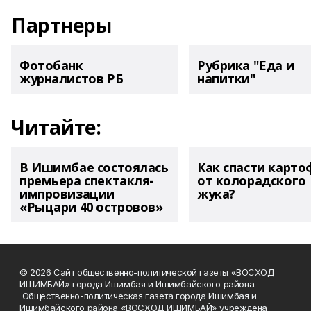
Партнеры
Фотобанк
Рубрика "Еда и
журналистов РБ
напитки"
Читайте:
В Ишимбае состоялась
Как спасти карто
премьера спектакля-
от колорадского
импровизации
жука?
«Рыцари 40 островов»
© 2026 Сайт общественно-политической газеты «ВОСХОД
ИШИМБАЙ» города Ишимбая и Ишимбайского района.
Общественно-политическая газета города Ишимбая и
Ишимбайского района «ВОСХОД ИШИМБАЙ» учреждена