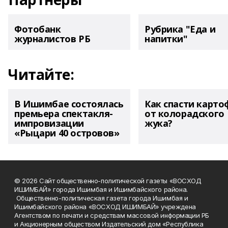
Фотобанк
Рубрика "Еда и
журналистов РБ
напитки"
Читайте:
В Ишимбае состоялась
Как спасти карто
премьера спектакля-
от колорадского
импровизации
жука?
«Рыцари 40 островов»
© 2026 Сайт общественно-политической газеты «ВОСХОД
ИШИМБАЙ» города Ишимбая и Ишимбайского района.
Общественно-политическая газета города Ишимбая и
Ишимбайского района «ВОСХОД ИШИМБАЙ» учреждена
Агентством по печати и средствам массовой информации РБ
и Акционерным обществом Издательский дом «Республика