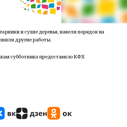
арники и сухие деревья, навели порядок на
лнили другие работы.
икам субботника предоставило КФХ