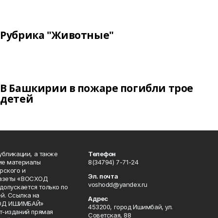
Рубрика "Животные"
В Башкирии в пожаре погибли трое
детей
публикации, а также
Телефон
кие материалы
8(34794) 7-71-24
рского и
Эл. почта
газеты «ВОСХОД
voshodd@yandex.ru
опускается только по
й. Ссылка на
Адрес
ХОД ИШИМБАЙ»
453200, город Ишимбай, ул.
ет-изданий прямая
Советская, 88