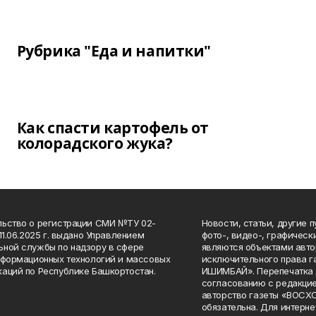
Рубрика "Еда и напитки"
Как спасти картофель от
колорадского жука?
ьство о регистрации СМИ №ТУ 02-
Новости, статьи, другие 
11.06.2025 г. выдано Управлением
фото-, видео-, графичес
ной службы по надзору в сфере
являются объектами авто
нформационных технологий и массовых
исключительного права 
аций по Республике Башкортостан.
ИШИМБАЙ». Перепечатка д
согласованию с редакцие
авторство газеты «ВОС
обязательна. Для интерн