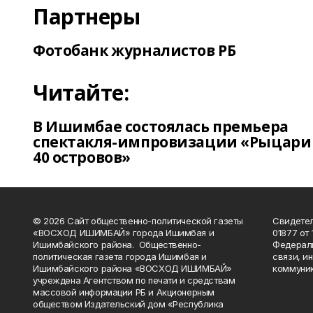
Партнеры
Фотобанк журналистов РБ
Читайте:
В Ишимбае состоялась премьера
спектакля-импровизации «Рыцари
40 островов»
© 2026 Сайт общественно-политической газеты
Свидетел
«ВОСХОД ИШИМБАЙ» города Ишимбая и
01877 от 
Ишимбайского района. Общественно-
Федераль
политическая газета города Ишимбая и
связи, и
Ишимбайского района «ВОСХОД ИШИМБАЙ»
коммуник
учреждена Агентством по печати и средствам
массовой информации РБ и Акционерным
обществом Издательский дом «Республика