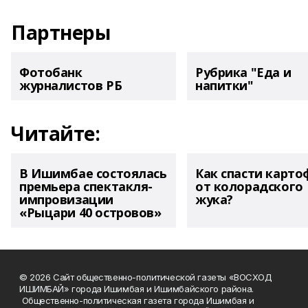
Партнеры
Фотобанк
Рубрика "Еда и
журналистов РБ
напитки"
Читайте:
В Ишимбае состоялась
Как спасти карто
премьера спектакля-
от колорадского
импровизации
жука?
«Рыцари 40 островов»
© 2026 Сайт общественно-политической газеты «ВОСХОД
ИШИМБАЙ» города Ишимбая и Ишимбайского района.
Общественно-политическая газета города Ишимбая и