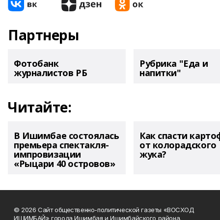
Партнеры
Фотобанк
Рубрика "Еда и
журналистов РБ
напитки"
Читайте:
В Ишимбае состоялась
Как спасти карто
премьера спектакля-
от колорадского
импровизации
жука?
«Рыцари 40 островов»
© 2026 Сайт общественно-политической газеты «ВОСХОД
ИШИМБАЙ» города Ишимбая и Ишимбайского района.