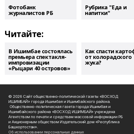
Фотобанк
Рубрика "Еда и
журналистов РБ
напитки"
Читайте:
В Ишимбае состоялась
Как спасти карто
премьера спектакля-
от колорадского
импровизации
жука?
«Рыцари 40 островов»
© 2026 Сайт общественно-политической газеты «ВОСХОД
ИШИМБАЙ» города Ишимбая и Ишимбайского района.
Общественно-политическая газета города Ишимбая и
Ишимбайского района «ВОСХОД ИШИМБАЙ» учреждена
Агентством по печати и средствам массовой информации РБ
и Акционерным обществом Издательский дом «Республика
Башкортостан».
Об использовании персональных данных