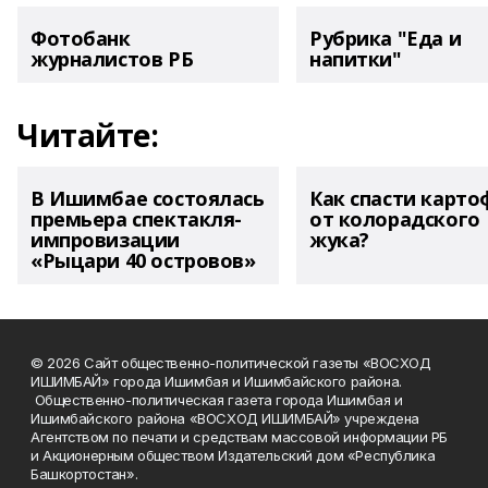
Фотобанк
Рубрика "Еда и
журналистов РБ
напитки"
Читайте:
В Ишимбае состоялась
Как спасти карто
премьера спектакля-
от колорадского
импровизации
жука?
«Рыцари 40 островов»
© 2026 Сайт общественно-политической газеты «ВОСХОД
ИШИМБАЙ» города Ишимбая и Ишимбайского района.
Общественно-политическая газета города Ишимбая и
Ишимбайского района «ВОСХОД ИШИМБАЙ» учреждена
Агентством по печати и средствам массовой информации РБ
и Акционерным обществом Издательский дом «Республика
Башкортостан».