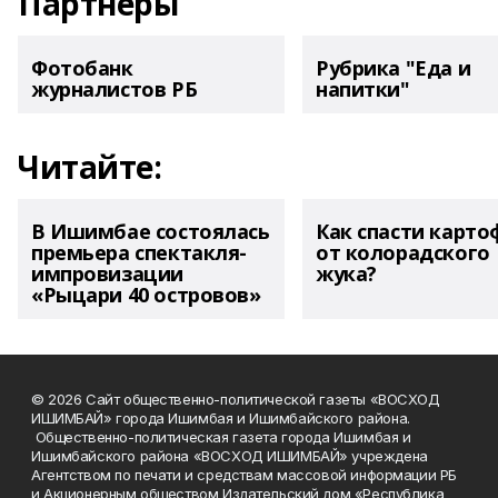
Партнеры
Фотобанк
Рубрика "Еда и
журналистов РБ
напитки"
Читайте:
В Ишимбае состоялась
Как спасти карто
премьера спектакля-
от колорадского
импровизации
жука?
«Рыцари 40 островов»
© 2026 Сайт общественно-политической газеты «ВОСХОД
ИШИМБАЙ» города Ишимбая и Ишимбайского района.
Общественно-политическая газета города Ишимбая и
Ишимбайского района «ВОСХОД ИШИМБАЙ» учреждена
Агентством по печати и средствам массовой информации РБ
и Акционерным обществом Издательский дом «Республика