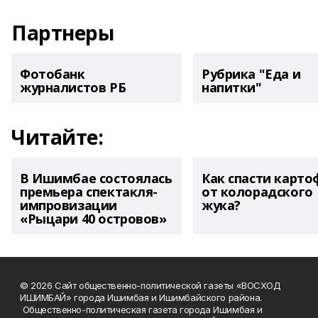
Партнеры
Фотобанк
Рубрика "Еда и
журналистов РБ
напитки"
Читайте:
В Ишимбае состоялась
Как спасти карто
премьера спектакля-
от колорадского
импровизации
жука?
«Рыцари 40 островов»
© 2026 Сайт общественно-политической газеты «ВОСХОД
ИШИМБАЙ» города Ишимбая и Ишимбайского района.
Общественно-политическая газета города Ишимбая и